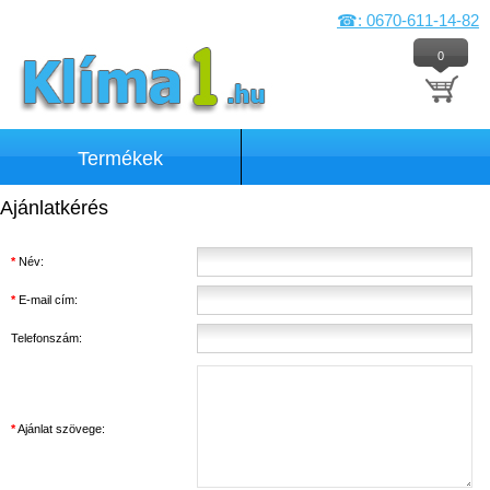
☎: 0670-611-14-82
0
Termékek
Ajánlatkérés
*
Név:
*
E-mail cím:
Telefonszám:
*
Ajánlat szövege: