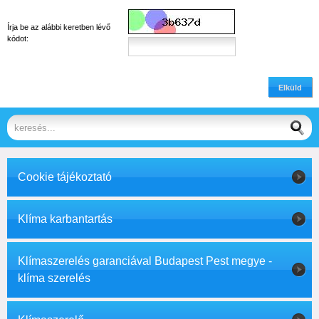
Írja be az alábbi keretben lévő
kódot:
Elküld
Cookie tájékoztató
Klíma karbantartás
Klímaszerelés garanciával Budapest Pest megye -
klíma szerelés