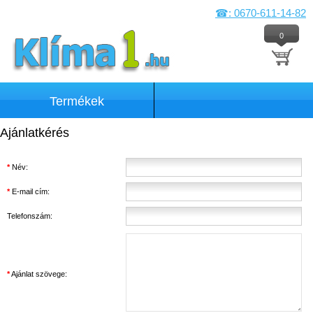
☎: 0670-611-14-82
0
Termékek
Ajánlatkérés
*
Név:
*
E-mail cím:
Telefonszám:
*
Ajánlat szövege: