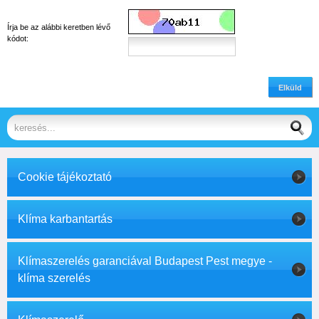
Írja be az alábbi keretben lévő
kódot:
Elküld
Cookie tájékoztató
Klíma karbantartás
Klímaszerelés garanciával Budapest Pest megye -
klíma szerelés