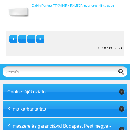
Daikin Perfera FTXM50R / RXM50R inverteres klíma szett
1
2
›
»
1 - 30 / 49 termék
Cookie tájékoztató
Klíma karbantartás
Klímaszerelés garanciával Budapest Pest megye -