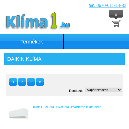
☎: 0670-611-14-82
0
Termékek
DAIKIN KLÍMA
1
2
›
»
Rendezés:
Daikin FTXC35C / RXC35C inverteres klíma szett