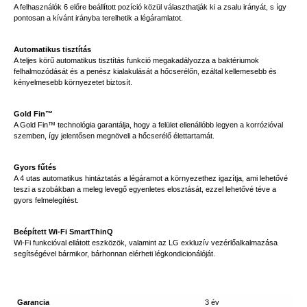
A felhasználók 6 előre beállított pozíció közül választhatják ki a zsalu irányát, s így
pontosan a kívánt irányba terelhetik a légáramlatot.
Automatikus tisztítás
A teljes körű automatikus tisztítás funkció megakadályozza a baktériumok
felhalmozódását és a penész kialakulását a hőcserélőn, ezáltal kellemesebb és
kényelmesebb környezetet biztosít.
Gold Fin™
A Gold Fin™ technológia garantálja, hogy a felület ellenállóbb legyen a korrózióval
szemben, így jelentősen megnöveli a hőcserélő élettartamát.
Gyors fűtés
A 4 utas automatikus hintáztatás a légáramot a környezethez igazítja, ami lehetővé
teszi a szobákban a meleg levegő egyenletes elosztását, ezzel lehetővé téve a
gyors felmelegítést.
Beépített Wi-Fi SmartThinQ
Wi-Fi funkcióval ellátott eszközök, valamint az LG exkluzív vezérlőalkalmazása
segítségével bármikor, bárhonnan elérheti légkondicionálóját.
Garancia
3 év