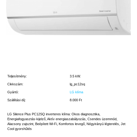
Teljesítmény:
3.5 kW.
Cikkszám:
lg_pc12sq
Gyártó:
LG klíma
Szállítási díj:
8.000 Ft
LG Silence Plus PC12SQ inverteres klíma: Okos diagnosztika,
Energiafogyasztás-kijelző, Aktív energiaszabályozás, Csendes üzemmód,
Alacsony zajszint, Beépített Wi-Fi, Komfortos levegő, Négyirányú légterelés, Jet
Cool gyorshűtés