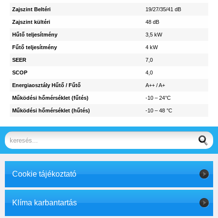
Zajszint Beltéri
19/27/35/41 dB
Zajszint kültéri
48 dB
Hűtő teljesítmény
3,5 kW
Fűtő teljesítmény
4 kW
SEER
7,0
SCOP
4,0
Energiaosztály Hűtő / Fűtő
A++ / A+
Működési hőmérséklet (fűtés)
-10 – 24°C
Működési hőmérséklet (hűtés)
-10 – 48 °C
Cookie tájékoztató
Klíma karbantartás