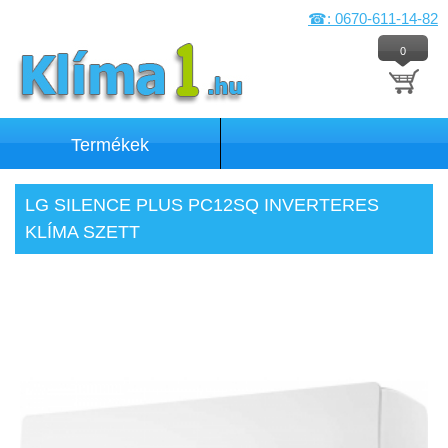
☎: 0670-611-14-82
0
Termékek
LG SILENCE PLUS PC12SQ INVERTERES
KLÍMA SZETT