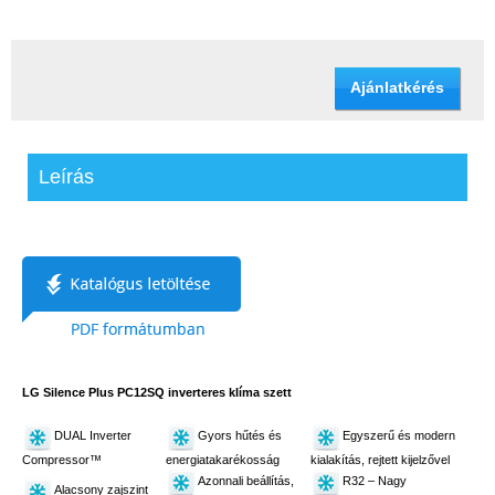
Ajánlatkérés
Leírás
LG Silence Plus PC12SQ inverteres klíma szett
DUAL Inverter
Gyors hűtés és
Egyszerű és modern
Compressor™
energiatakarékosság
kialakítás, rejtett kijelzővel
Azonnali beállítás,
R32 – Nagy
Alacsony zajszint