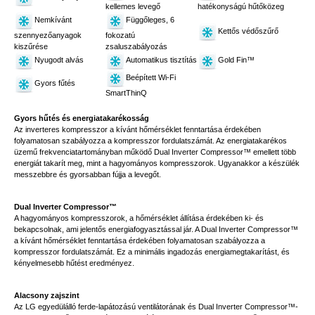
kellemes levegő
hatékonyságú hűtőközeg
Nemkívánt
Függőleges, 6
Kettős védőszűrő
szennyezőanyagok
fokozatú
kiszűrése
zsaluszabályozás
Nyugodt alvás
Automatikus tisztítás
Gold Fin™
Beépített Wi-Fi
Gyors fűtés
SmartThinQ
Gyors hűtés és energiatakarékosság
Az inverteres kompresszor a kívánt hőmérséklet fenntartása érdekében
folyamatosan szabályozza a kompresszor fordulatszámát. Az energiatakarékos
üzemű frekvenciatartományban működő Dual Inverter Compressor™ emellett több
energiát takarít meg, mint a hagyományos kompresszorok. Ugyanakkor a készülék
messzebbre és gyorsabban fújja a levegőt.
Dual Inverter Compressor™
A hagyományos kompresszorok, a hőmérséklet állítása érdekében ki- és
bekapcsolnak, ami jelentős energiafogyasztással jár. A Dual Inverter Compressor™
a kívánt hőmérséklet fenntartása érdekében folyamatosan szabályozza a
kompresszor fordulatszámát. Ez a minimális ingadozás energiamegtakarítást, és
kényelmesebb hűtést eredményez.
Alacsony zajszint
Az LG egyedülálló ferde-lapátozású ventilátorának és Dual Inverter Compressor™-