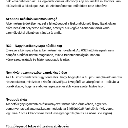
nak köszönhetően az LG légkondicionálók alacsony zajszint mellett működnek, ami
kiküszöböli a felesleges zajt, és zökkenőmentes működést tesz lehetővé.
Azonnali beállítás,kellemes levegő
A kényelem érdekében ezzel a lehetőséggel a légkondicionáló légnyílásait olyan
előre beállított helyzetbe állíthatja, amellyel a levegő a szobában tartózkodó
személyekkel ellentétes irányba áramlik.
R32 – Nagy hatékonyságú hűtőközeg
Élvezze a környezetbarát kényelem hűs fuvallatát. Az R32 hűtőközegnek nem
csupán a hűtési indexe magasabb, mint a freontechnológiáé, hanem
környezetbarátabb és biztonságosabb is nála.
Nemkívánt szennyezőanyagok kiszűrése
Az LG szűrőrendszerét úgy tervezték, hogy begyűjtse a 10 μm-t meghaladó méretű
részecskéket, miközben szintén eltávolítja a levegőből az allergéneket – például a
poratkákat –, hogy tisztább és egészségesebb környezetet biztosítson.
Nyugodt alvás
A lehető legnyugodtabb alvási környezet biztosítása érdekében, egyetlen
gombnyomással automatikusan módosíthat 3 különböző funkciót is (közvetett
légfúvás/7 órás kikapcsolás beállítása/gyengéd légfúvás és alvási idő logika).
Függőleges, 6 fokozatú zsaluszabályozás