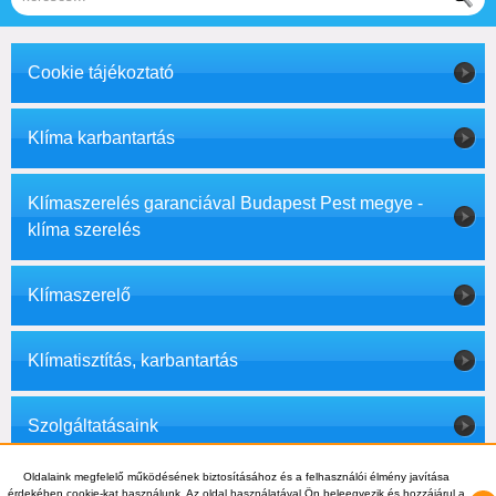
Cookie tájékoztató
Klíma karbantartás
Klímaszerelés garanciával Budapest Pest megye -
klíma szerelés
Klímaszerelő
Klímatisztítás, karbantartás
Szolgáltatásaink
© 2012 - 2026 Klíma1 - +36-70-703-8112, +36-1-397-0007 -
Oldalaink megfelelő működésének biztosításához és a felhasználói élmény javítása
info@klima1.hu
érdekében cookie-kat használunk. Az oldal használatával Ön beleegyezik és hozzájárul a
Váltás teljes nézetre