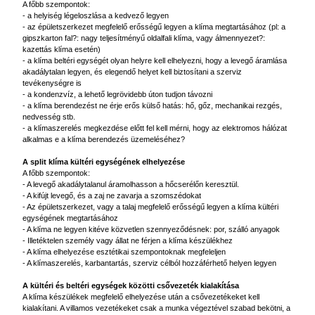
A főbb szempontok:
- a helyiség légeloszlása a kedvező legyen
- az épületszerkezet megfelelő erősségű legyen a klíma megtartásához (pl: a
gipszkarton fal?: nagy teljesítményű oldalfali klíma, vagy álmennyezet?:
kazettás klíma esetén)
- a klíma beltéri egységét olyan helyre kell elhelyezni, hogy a levegő áramlása
akadálytalan legyen, és elegendő helyet kell biztosítani a szerviz
tevékenységre is
- a kondenzvíz, a lehető legrövidebb úton tudjon távozni
- a klíma berendezést ne érje erős külső hatás: hő, gőz, mechanikai rezgés,
nedvesség stb.
- a klímaszerelés megkezdése előtt fel kell mérni, hogy az elektromos hálózat
alkalmas e a klíma berendezés üzemeléséhez?
A split klíma kültéri egységének elhelyezése
A főbb szempontok:
- A levegő akadálytalanul áramolhasson a hőcserélőn keresztül.
- A kifújt levegő, és a zaj ne zavarja a szomszédokat
- Az épületszerkezet, vagy a talaj megfelelő erősségű legyen a klíma kültéri
egységének megtartásához
- A klíma ne legyen kitéve közvetlen szennyeződésnek: por, szálló anyagok
- Illetéktelen személy vagy állat ne férjen a klíma készülékhez
- A klíma elhelyezése esztétikai szempontoknak megfeleljen
- A klímaszerelés, karbantartás, szerviz célból hozzáférhető helyen legyen
A kültéri és beltéri egységek közötti csővezeték kialakítása
A klíma készülékek megfelelő elhelyezése után a csővezetékeket kell
kialakítani. A villamos vezetékeket csak a munka végeztével szabad bekötni, a