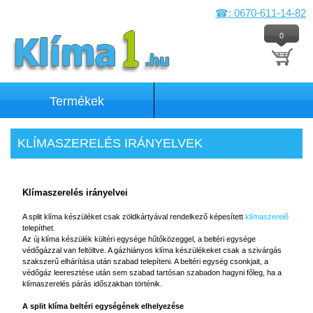
☎: 0670-611-14-82
0
Termékek
KLÍMASZERELÉS IRÁNYELVEK
Klímaszerelés irányelvei
A split klíma készüléket csak zöldkártyával rendelkező képesített
klímaszerelő
telepíthet.
Az új klíma készülék kültéri egysége hűtőközeggel, a beltéri egysége
védőgázzal van feltöltve. A gázhiányos klíma készülékeket csak a szivárgás
szakszerű elhárítása után szabad telepíteni. A beltéri egység csonkjait, a
védőgáz leeresztése után sem szabad tartósan szabadon hagyni főleg, ha a
klímaszerelés párás időszakban történik.
A split klíma beltéri egységének elhelyezése