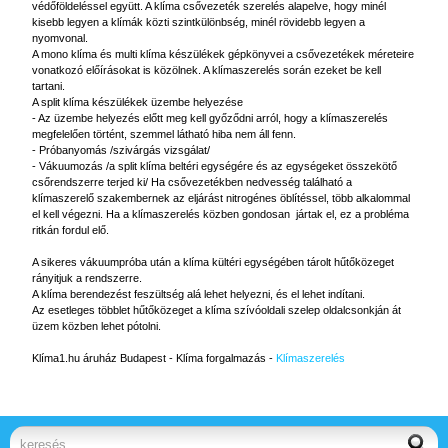
védőföldeléssel együtt. A klíma csővezeték szerelés alapelve, hogy minél
kisebb legyen a klímák közti szintkülönbség, minél rövidebb legyen a
nyomvonal.
A mono klíma és multi klíma készülékek gépkönyvei a csővezetékek méreteire
vonatkozó előírásokat is közölnek. A klímaszerelés során ezeket be kell
tartani.
A split klíma készülékek üzembe helyezése
- Az üzembe helyezés előtt meg kell győződni arról, hogy a klímaszerelés
megfelelően történt, szemmel látható hiba nem áll fenn.
- Próbanyomás /szivárgás vizsgálat/
- Vákuumozás /a split klíma beltéri egységére és az egységeket összekötő
csőrendszerre terjed ki/ Ha csővezetékben nedvesség található a
klímaszerelő szakembernek az eljárást nitrogénes öblítéssel, több alkalommal
el kell végezni. Ha a klímaszerelés közben gondosan jártak el, ez a probléma
ritkán fordul elő.
A sikeres vákuumpróba után a klíma kültéri egységében tárolt hűtőközeget
rányitjuk a rendszerre.
A klíma berendezést feszültség alá lehet helyezni, és el lehet indítani.
Az esetleges többlet hűtőközeget a klíma szívóoldali szelep oldalcsonkján át
üzem közben lehet pótolni.
Klíma1.hu áruház Budapest - Klíma forgalmazás -
Klímaszerelés