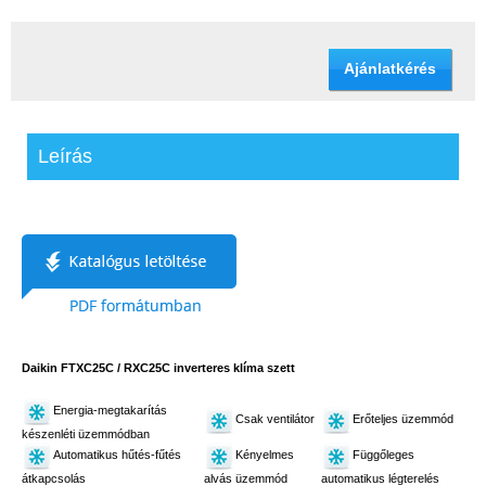
Ajánlatkérés
Leírás
Daikin FTXC25C / RXC25C inverteres klíma szett
Energia-megtakarítás
Csak ventilátor
Erőteljes üzemmód
készenléti üzemmódban
Automatikus hűtés-fűtés
Kényelmes
Függőleges
átkapcsolás
alvás üzemmód
automatikus légterelés