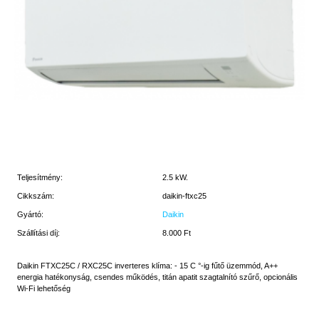
Teljesítmény:
2.5 kW.
Cikkszám:
daikin-ftxc25
Gyártó:
Daikin
Szállítási díj:
8.000 Ft
Daikin FTXC25C / RXC25C inverteres klíma: - 15 C °-ig fűtő üzemmód, A++
energia hatékonyság, csendes működés, titán apatit szagtalnító szűrő, opcionális
Wi-Fi lehetőség