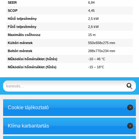
SEER
6,84
SCOP
4,45
Hűtő teljesítmény
2,5 kW
Fűtő teljesítmény
2,6 kW
Maximális csőhossz
15 m
Kültéri méretek
550x658x275 mm
Beltéri méretek
288x770x234 mm
Működési hőmérséklet (hűtés)
-10 – 46 °C
Működési hőmérséklet (fűtés)
-15 – 18°C
Cookie tájékoztató
Klíma karbantartás