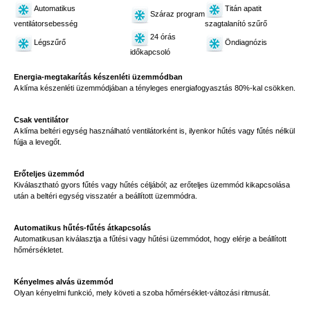
Automatikus
Titán apatit
Száraz program
ventilátorsebesség
szagtalanító szűrő
24 órás
Légszűrő
Öndiagnózis
időkapcsoló
Energia-megtakarítás készenléti üzemmódban
A klíma készenléti üzemmódjában a tényleges energiafogyasztás 80%-kal csökken.
Csak ventilátor
A klíma beltéri egység használható ventilátorként is, ilyenkor hűtés vagy fűtés nélkül
fújja a levegőt.
Erőteljes üzemmód
Kiválasztható gyors fűtés vagy hűtés céljából; az erőteljes üzemmód kikapcsolása
után a beltéri egység visszatér a beállított üzemmódra.
Automatikus hűtés-fűtés átkapcsolás
Automatikusan kiválasztja a fűtési vagy hűtési üzemmódot, hogy elérje a beállított
hőmérsékletet.
Kényelmes alvás üzemmód
Olyan kényelmi funkció, mely követi a szoba hőmérséklet-változási ritmusát.