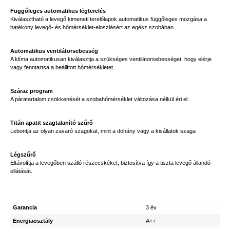
Függőleges automatikus légterelés
Kiválasztható a levegő kimeneti terelőlapok automatikus függőleges mozgása a
hatékony levegő- és hőmérséklet-eloszlásért az egész szobában.
Automatikus ventilátorsebesség
A klíma automatikusan kiválasztja a szükséges ventilátorsebességet, hogy elérje
vagy fenntartsa a beállított hőmérsékletet.
Száraz program
A páratartalom csökkenését a szobahőmérséklet változása nélkül éri el.
Titán apatit szagtalanító szűrő
Lebontja az olyan zavaró szagokat, mint a dohány vagy a kisállatok szaga
Légszűrő
Eltávolítja a levegőben szálló részecskéket, biztosítva így a tiszta levegő állandó
ellátását.
Garancia
3 év
Energiaosztály
A++