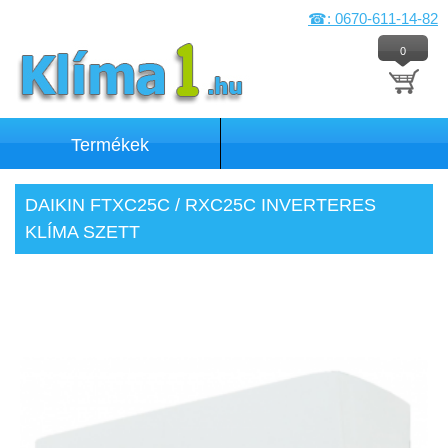
☎: 0670-611-14-82
0
Termékek
DAIKIN FTXC25C / RXC25C INVERTERES
KLÍMA SZETT